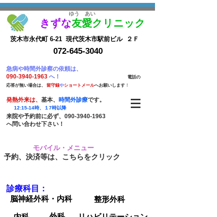
​ゆう あい
きずな
友愛クリニック
茨木市永代町 6-21 現代茨木市駅前ビル ２Ｆ
072-645-3040
​急病や時間外診察の依
頼は、​
090-3940-1963
へ！
​
電話の
応答が無い場合は、
留
守録
や
ショートメール
へお願いします
！
発熱外来は、
基本、
時間外診療
です。
12:15-14時、１7時以降
来院や予約前に必ず、090-3940-1963
へ問い合わせ下さい！
モバイル・メニュー
​予約、決済等は、こちらをクリック
診療科目：
脳神経外科・内科
整形外科
外科
内科
リハビリテーション