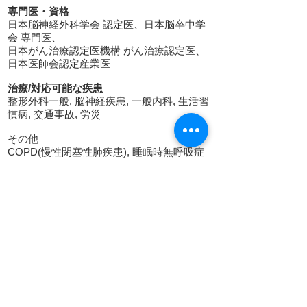
専門医・資格
日本脳神経外科学会 認定医、日本脳卒中学
会 専門医、
日本がん治療認定医機構 がん治療認定医、
日本医師会認定産業医
治療/対応可能な疾患
整形外科一般, 脳神経疾患, 一般内科, 生活習
慣病, 交通事故, 労災
その他
COPD(慢性閉塞性肺疾患), 睡眠時無呼吸症
候群, 胃潰瘍・十二指腸潰瘍, 過敏性腸症候
群, 逆流性食道炎, 虫垂炎, PTSD, 心臓神経
症, 痙攣性便秘, 自律神経失調症, 心不全, ア
レルギー(大人)、花粉症, 口内炎, 扁桃炎, 副
鼻腔炎, 脳卒中, 慢性疼痛, パーキンソン病,
脳梗塞, 多汗症, 脂漏性湿疹, 帯状疱疹, 手足
口病, 突発性発疹, はしか, おたふくかぜ, 二
分脊椎, 脊柱側彎症, 脊柱管狭窄症, 腱鞘炎,
ぎっくり腰, 神経性疼痛, 尿失禁/排尿障害、
尿道結石、 腎盂腎炎、 前立腺肥大症、 過活
動膀胱/UUI(切迫性尿失禁)、 更年期障害、肺