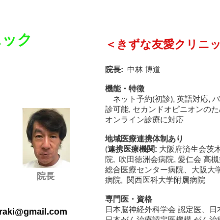
ニック
＜きずな友愛クリニッ
院長:
中林 博道
機能・特徴
ネット予約(初診), 英語対応,
診可能, セカンドオピニオンの
オンライン診療に対応
地域医療連携体制あり
(
連携医療機関:
大阪府済生会茨木
院, 吹田徳洲会病院, 愛仁会 
総合医療センター病院、大阪大学
​院長
病院, 関西医科大学附属病院
専門医・資格
日本脳神経外科学会 認定医、日
araki@gmail.com
日本がん治療認定医機構 がん治