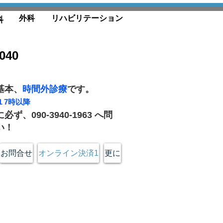
外科
リハビリテーション
科
3040
基本、
時間外診療
です。
、１7時以降
ず、090-3940-1963 へ問
い！
お問合せ
オンライン決済1
更に