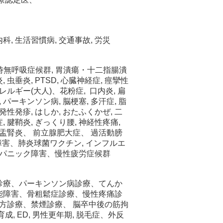
科, 生活習慣病, 交通事故, 労災
眠時無呼吸症候群, 胃潰瘍・十二指腸潰
 虫垂炎, PTSD, 心臓神経症, 痙攣性
アレルギー(大人)、花粉症, 口内炎, 扁
, パーキンソン病, 脳梗塞, 多汗症, 脂
発性発疹, はしか, おたふくかぜ, 二
, 腱鞘炎, ぎっくり腰, 神経性疼痛,
盂腎炎、 前立腺肥大症、 過活動膀
期障害、肺炎球菌ワクチン, インフルエ
 パニック障害、慢性疲労症候群
診療、パーキンソン病診療、てんか
能障害、骨粗鬆症診療、慢性疼痛診
漢方診療、禁煙診療、 脳卒中後の筋拘
, ED, 男性更年期, 脱毛症、外反