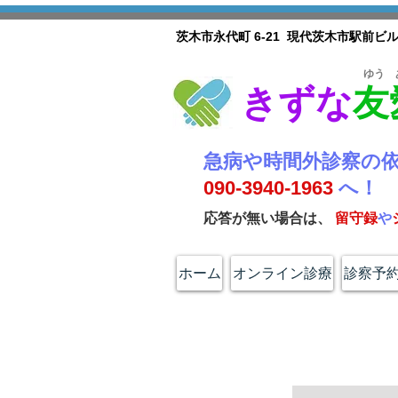
茨木市永代町 6-21 現代茨木市駅前ビ
​ゆう
きずな
友
​急病や時間外診察の
090-3940-1963
へ！
応答が無い場合は、
留
守録
や
ホーム
オンライン診療
診察予