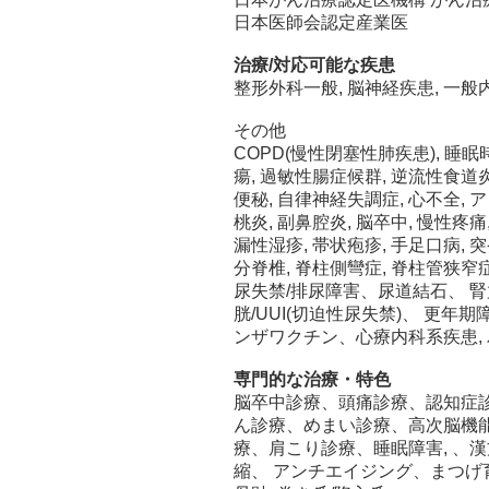
日本医師会認定産業医
治療/対応可能な疾患
整形外科一般, 脳神経疾患, 一般内
その他
COPD(慢性閉塞性肺疾患), 睡
瘍, 過敏性腸症候群, 逆流性食道炎,
便秘, 自律神経失調症, 心不全, 
桃炎, 副鼻腔炎, 脳卒中, 慢性疼痛
漏性湿疹, 帯状疱疹, 手足口病, 突
分脊椎, 脊柱側彎症, 脊柱管狭窄症
尿失禁/排尿障害、尿道結石、 腎
胱/UUI(切迫性尿失禁)、 更年
ンザワクチン、心療内科系疾患,
専門的な治療・特色
脳卒中診療、頭痛診療、認知症
ん診療、めまい診療、高次脳機
療、肩こり診療、睡眠障害, 、
縮、 アンチエイジング、まつげ育成