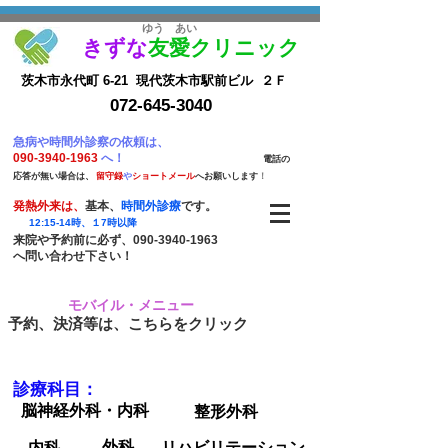
​ゆう あい
きずな
友愛クリニック
茨木市永代町 6-21 現代茨木市駅前ビル ２Ｆ
072-645-3040
​急病や時間外診察の依
頼は、​
090-3940-1963
へ！
​
電話の
応答が無い場合は、
留
守録
や
ショートメール
へお願いします
！
発熱外来は、
基本、
時間外診療
です。
12:15-14時、１7時以降
来院や予約前に必ず、090-3940-1963
へ問い合わせ下さい！
モバイル・メニュー
​予約、決済等は、こちらをクリック
診療科目：
脳神経外科・内科
整形外科
外科
内科
リハビリテーション