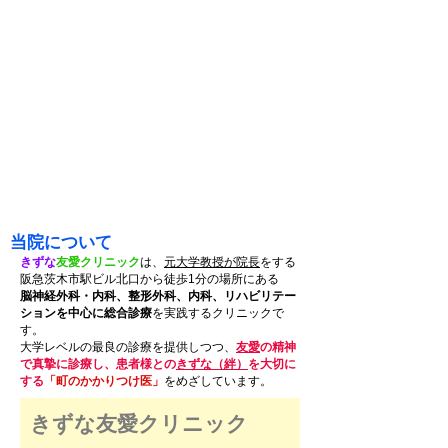
当院について
きずな
友愛クリニック
は、
元大学教授が院長
をする
阪急茨木市駅ビル北口から徒歩1分の場所にある
脳神経外科・内科、整形外科、内科、リハビリテー
ションを中心に総合
診療
を実践するクリニックで
す。
大学レベルの最良の診療を提供しつつ、
友愛
の
精神
で真摯に診療し、患者様との
きずな（絆）
を大切に
する​
「町のかかりつけ医」
をめざしています。
​きずな友愛クリニック