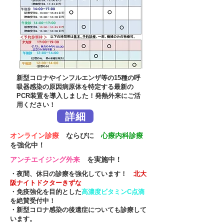
新型コロナやインフルエンザ等の15種の呼
吸器感染の原因病原体を特定する最新の
PCR装置を導入しました！発熱外来にご活
用ください！
詳細
オンライン診療
ならびに
心療内科診療
を強化中！
アンチエイジング外来
を実施中！
・夜間、休日の診療を強化しています！
北大
阪ナイトドクターきずな
・
免疫強化を目的とした
高濃度ビタミンC点滴
を絶賛受付中！
​・新型コロナ感染の後遺症についても診療して
います。