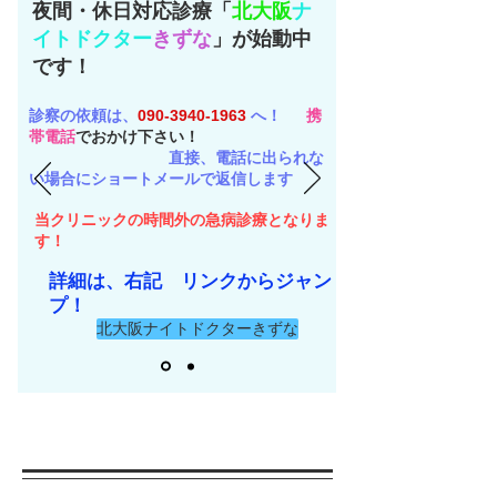
​夜間・休日対応診療「
北大阪
ナ
イトドクター
きずな
」が始動中
です！
診察の依頼は、​
090-3940-1963
へ！
携
帯電話
でおかけ下さい！
直接、電話に出られな
い場合にショートメールで返信します
当クリニックの時間外​の急病診療となりま
す！
​詳細は、右記 リンクからジャン
プ！
北大阪ナイトドクターきずな