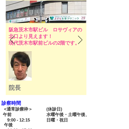
阪急茨木市駅ビル ロサヴィアの
北口より見えます！
​現代茨木市駅前ビルの2階です。
院長
診察時間
<
通常診療枠＞
(休診日)
午前
水曜午後・土曜午後、
9:00 - 12:15
日曜・祝日
午後