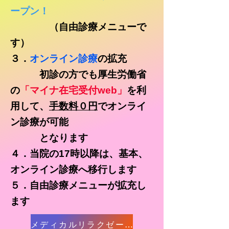
ープン！
（自由診療メニューで
す）
３．
オンライン診療
の拡充
初診の方でも厚生労働省
の
「マイナ在宅受付web」
を利
用して、
手数料０円
でオンライ
ン診療が可能
​ となります
４．当院の17時以降は、基本、
オンライン診療へ移行します
５．自由診療メニューが拡充し
ます
メディカルリラクゼーションサロンきずな