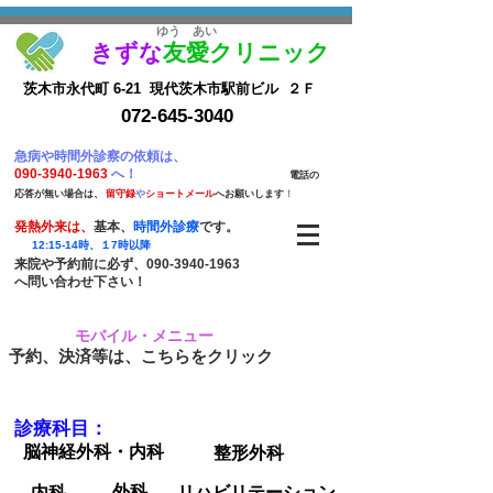
​ゆう あい
きずな
友愛クリニック
茨木市永代町 6-21 現代茨木市駅前ビル ２Ｆ
072-645-3040
​急病や時間外診察の依
頼は、​
090-3940-1963
へ！
​
電話の
応答が無い場合は、
留
守録
や
ショートメール
へお願いします
！
発熱外来は、
基本、
時間外診療
です。
12:15-14時、１7時以降
来院や予約前に必ず、090-3940-1963
へ問い合わせ下さい！
モバイル・メニュー
​予約、決済等は、こちらをクリック
診療科目：
脳神経外科・内科
整形外科
外科
内科
リハビリテーション